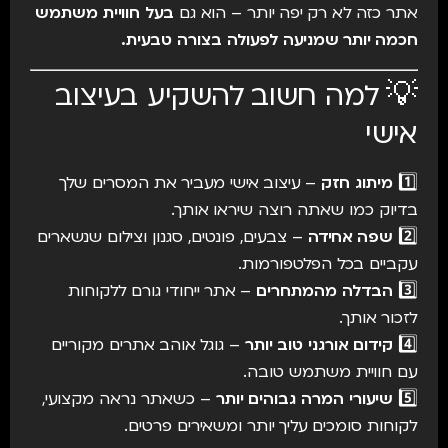
אתר כזה לא רק יפה יותר – הוא גם
בעל חוויית משתמש
חכמה יותר שמניעה לפעולה בצורה טבעית.
💡 למה חשוב להשקיע בעיצוב
אישי
1️⃣
מיתוג חזק
– עיצוב אישי מעביר את המסרים שלך
בדיוק כמו שאתה רוצה שיראו אותך.
2️⃣
שפה אחידה
– צבעים, פונטים, סגנון וצילום שנשארים
עקביים בכל הפלטפורמות.
3️⃣
הבדלה מהמתחרים
– אתר ייחודי גורם ללקוחות
לזכור אותך.
4️⃣
קידום אורגני טוב יותר
– גוגל אוהב אתרים מקוריים
עם חוויית משתמש טובה.
5️⃣
שיעורי המרה גבוהים יותר
– כשאתר נראה מקצועי,
לקוחות סומכים עליך יותר ומשאירים פרטים.