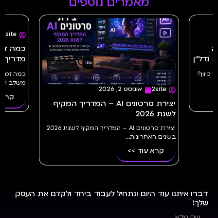
מאמרים נוספים
2site
דל״ן
מדריך מלא | e
יוון?
משלב הרעיון.
2site
אוגוסט 2, 2026
קרא עו
יצירת סרטונים AI – המדריך המקיף
לשנת 2026
יצירת סרטונים AI – המדריך המקיף לשנת 2026
בשנים האחרונות...
קרא עוד >>
דברו איתנו עוד היום ונתחיל לעבוד ביחד ולקדם את העסק
שלך!