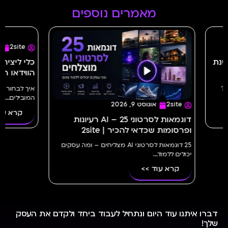
מאמרים נוספים
2site
אוגוסט 9, 2026
2site
כלי ליצירת סרטוני AI – השוואת כלי
הווידאו המובילים ב־2026 | 2site
לשנת 2026
איך לבחור כלי ליצירת סרטוני AI? השוואת כלי AI
המובילים...
בשנים האח
קרא עוד >>
קרא 
עיונות
– ומה עסקים
דברו איתנו עוד היום ונתחיל לעבוד ביחד ולקדם את העסק
שלך!