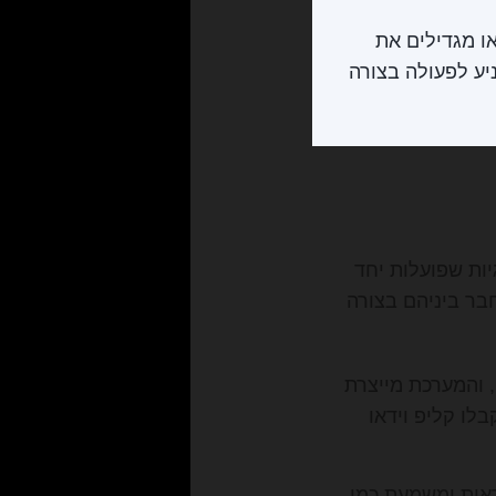
שלבים וידאו מגדילים את
מון ומניע לפעולה בצורה
ם למגוון טכנולוגיות שפועלות יחד
חבר ביניהם בצורה
ם כותבים שורת פקודה פשוטה (Prompt), והמערכת מייצרת
בלו קליפ וידאו
ראית ומשמעת כמו