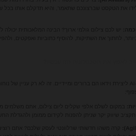
ידו את הטקסט שברצונכם שתאמר, והיא תדקלם אותו בכל שפ
כמה:
יש לכם צילום גולמי ארוך? הבינה המלאכותית יכולה לס
ב לאמץ את הטכנולוגיה הזו עכשיו?
היתרונות של שימוש ב-AI ליצירת וידאו הם ברורים ומיידיים. זה לא רק עניין של
פוף:
ות:
במקום לשלם אלפי שקלים ליום צילום, אתם משלמים מנו
קציב שיווק יקר שניתן להפנות לקידום ממומן ולהגדלת החש
קרה משהו חדשותי שרלוונטי לעסק שלכם? אתם רוצים