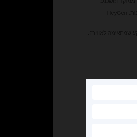
ישנם כלים שונים לצרכים שונים (למשל Sora ליצירת סצנות, HeyGen
קע שמתאימה לאווירה,