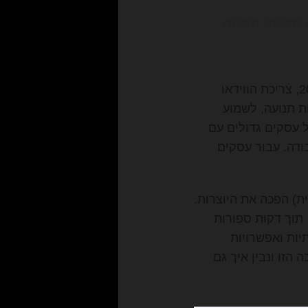
ו מצוותי הפקה
אנחנו חיים בעידן שבו התוכן הוא המלך, אבל הווידאו הוא הקיסר. נכון לפברואר 2026, צריכת הווידאו
 תנועה, לשמוע
ל עסקים גדולים עם
ודה. עבור עסקים
 לחלוטין. מהפכת ה-AI (בינה מלאכותית) הפכה את היוצרות.
 תוך דקות ספורות
יות ואפשרויות
הזו ונבין איך גם