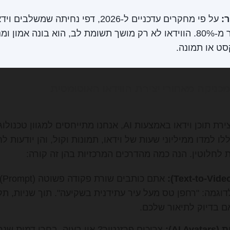
:
על פי מחקרים עדכניים ל-2026, דפי נחיתה שמ
אחוזי ההמרה ביותר מ-80%. הווידאו לא רק מושך תשומת לב, הוא בונה א
סט או תמונה.
ניקה מאחורי יצירת הווידאו האוטומטית
כשאנחנו מדברים על יצירת תוכן וידאו באמצעות AI, אנחנו מתייחסי
ו למדו ממיליוני שעות של וידאו, תמונות וקול, והן יודעות ל
 לחלוטין. הנה כמה מהדרכים המרכזיות בהן זה קורה:
את
לדוגמה: "רחפן טס מעל עיר עתידנית בשקיעה". תוך שניות, תק
AI ):
צריכים פרזנטור? אין בעיה. בחרו דמות שנ