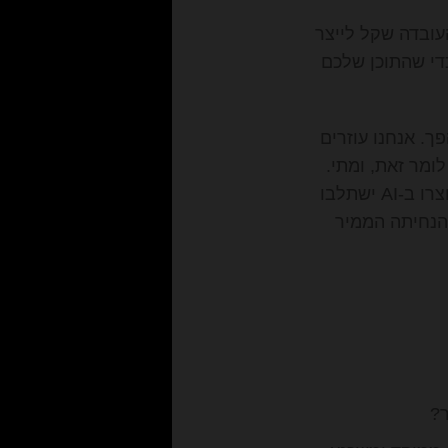
עובדה שקל לייצר
כדי שהתוכן שלכם
ך. אנחנו עוזרים
ומר זאת, ומתי.
אנחנו בונים את התסריט הנכון, מזקקים את המסר השיווקי, ודואגים שהסרטונים שנוצרו ב-AI ישתלבו
הנחיתה הממיר
ר?