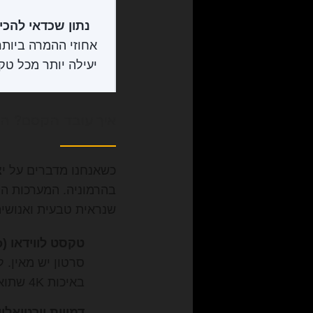
נתון שכדאי להכיר
יעילה יותר מכל טק
איך עובד הקסם? המכ
בהרמוניה. המערכות הלל
שנראית טבעית ואנושית
טקסט לווידאו (Text-to-Video):
סרטון יש מאין. 
באיכות 4K שתואם בדיוק לתיאור שלכם.
דמויות וירטואליות (Avatars