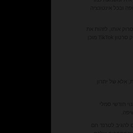
ה ובכל אינטונציה
רוק אותו, לזהות את
הרגעים המעניינים ביותר, לחתוך את השתיקות, להוסיף כתוביות ואפקטים, ולהפיק סרטון TikTok מוכן
 נוחות, אלא של יתרון
י חודשי סמלי
יפה.
 להגיב לטרנד חם