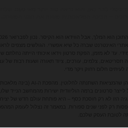
יגיטלי כבר כאן, והוא נראה טוב יותר מאי פעם. שכח
 ארוכים – הבינה המלאכותית משנה את חוקי המשחק.
תרי האינטרנט שברה כל שיא אפשרי. הגולשים מצפים לראות
ידי. עד לא מזמן, הפקת סרטון וידאו איכותי הייתה נחלתם ש
 תסריטאים, צלמים, עורכים, ציוד תאורה ושעות רבות של עב
ה לעיתים חלום רחוק ויקר מדי.
אבל החדשות הטובות הן שהמציאות השתנתה
 לייצר סרטונים ברמה הוליוודית ישירות מהמחשב הנייד שלו,
וגיה הזו לא רק חוסכת כסף – היא פותחת עולם חדש של יצירת
פסות רק לפני שנים ספורות. במאמר זה נצלול לעומק המהפכה 
תה לטובת העסק שלכם.