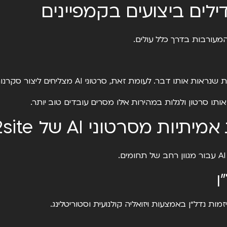
מעורבות בדרך כלל עולים.
מת זאת, סרטוני AI מצליחים ליצור סקרנות ולעצור את הגלילה.
תו סרטון ולגלות במהירות אילו מסרים עובדים טוב יותר.
ות מסרטוני AI של 2site
ן
מות נדל״ן באמצעות ויזואליה קולנועית וסטוריטלינג.