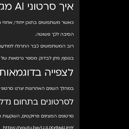
איך סרטוני AI מגדילים ביצועים בקמפיינים
כאשר משתמשים בתוכן ייחודי, אחוזי ה
הסיבה לכך פשוטה.
רוב המשתמשים כבר התרגלו למודעות שנראות אותו דבר. לעו
בנוסף, ניתן לבדוק מספר גרסאות של או
לצפייה בדוגמאות אמיתי
במהלך השנים האחרונות יצרנו סרטוני AI עבור מגוון רחב של תחומים.
לסרטונים בתחום נדל״
סרטונים המציגים פרויקטים, השקעות ויז
https://youtu.be/UJUXx9aAUmY