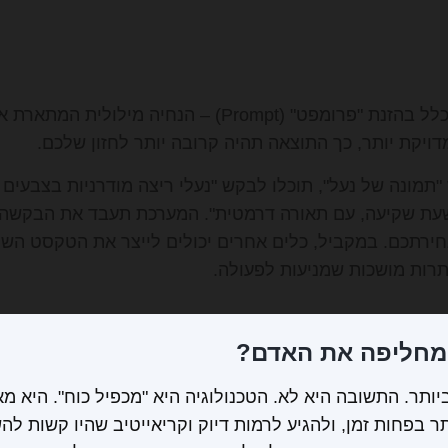
התהליך מתחיל בדרך כלל בהזנת "פרומפט" (Prompt) – הנחי
ויקת יותר, כך התוצאה תהיה קרובה יותר לחזון שלכם.
מונה של נעל", תוכלו לבקש "נעלי ריצה מודרניות בצבעים ני
שעת שקיעה, עם תאורה דרמטית". המערכת תעבד את הבקשה 
בחירתכם. במקביל, כלים אחרים יכולים לייצר את הטקסט השיו
תרות מושכות שמניעות לפעולה.
מחליפה את האדם?
יותר. התשובה היא לא. הטכנולוגיה היא "מכפיל כוח". היא 
שות יותר בפחות זמן, ולהגיע לרמות דיוק וקריאייטיב שהיו קשות 