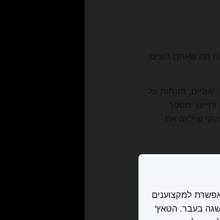
ה מילולית המתארת את מה שאתם רוצים
אוניים, מונחות על
ותייצר מספר
וקי שילווה את
מאפשרת למקצוענים
להשגה בעבר. הטאץ'