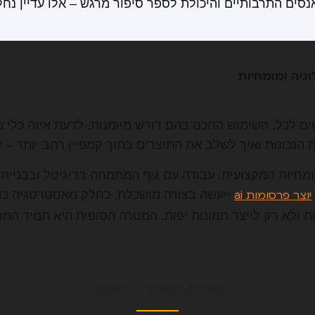
אנסים התרבותיים והיכולת לספר סיפור מרגש – אלו עדיין נח
גיה ומומחיות
ים לכל, השימוש החכם בהם דורש מיומנות. לדעת איזה כלי 
 הנכונות ואיך לשלב את התוצרים בתוך קמפיין רחב יותר – ז
ומחיות המקצועית. עבודה עם גוף המתמחה בדיגיטל ובבניית
ייעשה בצורה מושכלת, כחלק מאסטרטגיה כו
יוצר פרסומות ai
ת ולא רק לייצר תמונות יפות. המטרה הסופית היא תמיד המר
שאלות ותשובות נפוצות