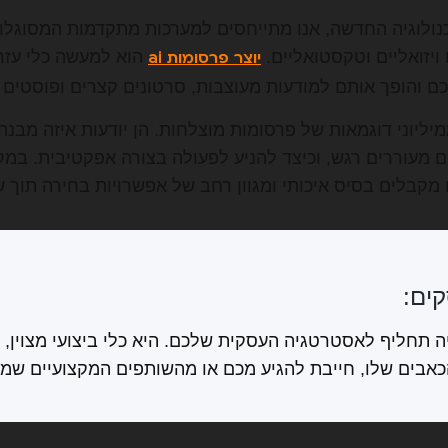
נולוגיה החדשה, אנו מתייחסים למערכות מתקדמות המסוגלו
ויזואליים וטקסטואליים.
הוא למעשה כלי עזר
יוצר פרסומות ai
כם והופך אותם למודעות מעוצבות, סרטונים קצרים ופוסטים
יליוני דוגמאות של פרסומות מוצלחות. הן יודעות איזה מב
עים מעוררים רגש, וכיצד להניע לפעולה בצורה אפקטיבית. ב
קבלים בסיס איכותי ומגוון רחב של אפשרויות בחירה תוך שנ
ים:
ה תחליף לאסטרטגיה העסקית שלכם. היא כלי ביצועי מצוין, 
אבים שלו, חייבת להגיע מכם או מהשותפים המקצועיים שמל