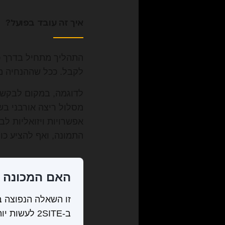
איך זה עובד בפועל?
לקבל. ככל שההנחיה מד
לדוגמה, במקום לבקש "ת
מסלול ריצה אורבני ב
אפשרויות ויזואליות ל
התמונה, ואף להציע כו
האם המכונה 
זו השאלה הנפוצה ב
ב-2SITE לע