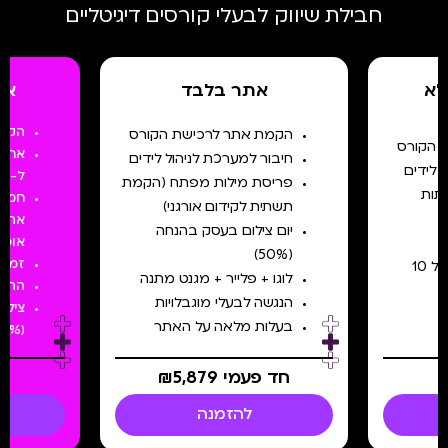
חבילת שיווק לבעלי קורסים דיגיטליים
לא
אתר בלבד
את
הקמת
הקמת אתר לרכישת הקורס
 הקורס
אחריו
חיבור למערכת לניהול לידים
 לידים
ל-12 חודשים מתנה
פריסת מילות מפתח (הקמת
תות
חמש 
תשתית לקידום אורגני)
אתר 
יום צילום בעסק בהנחה
אופטי
(50%)
זמן פיתוח 
קידום אורגני בגוגל של 10
לוגו + פלייר + מגנט מתנה
התחי
הנגשה לבעלי מוגבלויות
צילו
בעלות מלאה על האתר
(50%)
₪5,879 חד פעמי
79
להזמנה