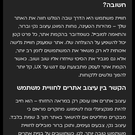
חשובה?
חוויית משתמש היא הדרך שבה הגולש חווה את האתר
שלך – מהירות הטעינה, נוחות הניווט, עיצוב נקי וברור,
והתאמה למובייל. כשמדובר בהקמת אתר, כל פרט קטן
יכול להשפיע על ההצלחה שלו. אתר שמעניק חוויית גלישה
איכותית לא רק משאיר את המשתמשים לזמן רב יותר,
אלא גם מגביר את הסיכוי שיחזרו אליו שוב ושוב. כאשר
הקמת אתר לעסק מתבצעת עם דגש על UX, קל יותר
להפוך גולשים ללקוחות.
הקשר בין עיצוב אתרים לחוויית משתמש
עיצוב אתרים
אינו עוסק רק במראה החזותי – הוא חייב
להיות פונקציונלי ונוח לשימוש. מחקרים מראים כי
מבקרים מחליטים אם להישאר באתר תוך 3 שניות בלבד.
עיצוב נקי, צבעים נעימים, ותוכן ברור מובילים לחוויית
משתמש טובה יותר. לכן, כשחושבים על
בניית אתרים