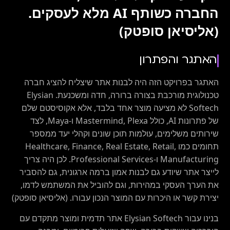
החברה כשותף AI מלא לעסקים.
(אליסיאן סופטק)
האתגר והפתרון
האתגר בפרויקט הזה היה לבנות אתר שיצליח להציג חברה
טכנולוגית מורכבת בצורה ברורה, חדה ומשכנעת. Elysian
Softech לא מציעה מוצר אחד בלבד, אלא אקוסיסטם שלם
של פתרונות AI, כולל Mastermind, Plexa ו-Maya, לצד
שירותים משלימים, עולמות תוכן שונים וקהלי יעד ממספר
תחומים כמו Healthcare, Finance, Real Estate, Retail,
Manufacturing ו-Professional Services. לכן היה צריך
לייצר אתר שיודע גם לבנות אמון ברמה ארגונית, גם להסביר
את הערך העסקי במהירות, וגם להוביל את המשתמש לדמו,
יצירת קשר או היכרות עם המוצר הנכון עבורו. (אליסיאן סופטק)
בנינו עבור Elysian Softech אתר תדמית ומוצר מתקדם עם