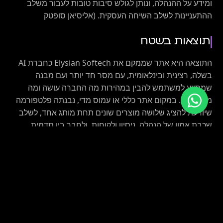
ומידע על ההנהלה, ונותן לגולש סיבות טובות לעבור משלב
ההתעניינות לשלב השיחה העסקית. (אליסיאן סופטק
תוצאות בשטח
התוצאה היא אתר שממקם את Elysian Softech כחברת AI
בשלה, רצינית ובינלאומית, עם מסר חד יותר ועם מבנה
שמסייע למשתמש להבין במהירות מה החברה עושה ומה
מתאים לו. במקום אתר כללי או עמוס מדי, נבנתה פלטפורמה
שיודעת להציג שלושה מוצרים שונים תחת מותג אחד, לשלב
שכבת אמון של הנהלה, ניסיון ולקוחות, ולחבר בין תדמית,
הסבר מוצר והנעה לפעולה במסלול אחד ברור. (אליסיאן
סופטק)
מבחינת נכסי אמון ותוכן, האתר מציג מסרים חזקים מאוד
שמסייעים להמרה, בהם עבודה עם יותר מ־200 עסקים,
עולמות פעילות מגוונים, טענות לעמידה בתקנים כמו SOC 2
Type II, GDPR ו-ISO 27001, וכן עדויות לקוחות עם דוגמאות
כמו NPS שעלה מ־24 ל־51 ב־90 יום, עלייה לאוויר ביום