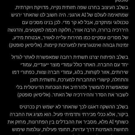
בשלב העיצוב בחרנו שפה חזותית נקייה, מדויקת ויוקרתית,
שמתאימה לעולם של AI ארגוני. היה חשוב לנו שהאתר ירגיש
טכנולוגי ומתקדם, אבל לא קר מדי. לכן בנינו מסכים עם
היררכיה ברורה, הרבה אוויר, חלוקה חכמה למקטעים, והדגשה
של מסרים עסקיים כמו מהירות עלייה לאוויר, אבטחת מידע,
זמינות גבוהה ואינטגרציות למערכות קיימות. (אליסיאן סופטק)
בשלב הפיתוח יצרנו תשתית רחבה שמאפשרת לאתר לגדול
יחד עם החברה. האתר כולל עמודי מוצר ייעודיים, עמודי
שירותים, אזור לקוחות, בלוג, עמודי חברה וצוות, כפתורי דמו
והתחלה, קישורי התחברות למערכת, ותשתית תוכן
שמאפשרת להמשיך ולהרחיב את הנוכחות הדיגיטלית בלי
לשבור את הסדר וההיררכיה של האתר. (אליסיאן סופטק)
בשלב ההשקה דאגנו לכך שהאתר לא ישמש רק ככרטיס
ביקור, אלא ככלי מכירתי ותדמיתי פעיל. הוא מציג את החברה
כשותף AI מלא, מסביר את ההבדלים בין הפתרונות, מחזק את
תחושת האמינות דרך עדויות, תחומי פעילות, עולמות שימוש