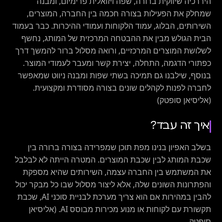
היררכיה שיווקית ברורה, שפה ויזואלית פרימיום, ומבנה
שמחלק את הפעילות בצורה חכמה בין החברה, המוצרים,
השירותים, הבלוג, עמוד הלקוחות ועמודי ההיכרות. כבר בעמוד
הבית הגולש מבין את ההבטחה המרכזית של המותג, נחשף
לשלושת המוצרים המרכזיים, ורואה מסלול ברור להמשך דרך
כפתורי הדגמה, התחלה, יצירת קשר ומעבר לעמודי המוצר.
בנוסף, שילבנו גם תמיכה בשתי שפות ומבנה ניווט שמאפשר
לחברה לפנות לקהלים שונים בצורה מסודרת ומקצועית.
(אליסיאן סופטק)
איך זה עבד?
בשלב האפיון בנינו מפת תוכן שמפרידה בצורה ברורה בין
שכבת המותג לבין שכבת המוצרים. המטרה הייתה לא לבלבל
את המשתמש בין החברה עצמה, השירותים שהיא מספקת
והפתרונות השונים שלה, אלא ליצור מסלול שבו כל מבקר יכול
להבין במהירות אם הוא צריך מערכת לבניית סוכני AI, שכבת
תקשורת עם לקוחות או מנוע מכירות מבוסס AI. (אליסיאן
סופטק