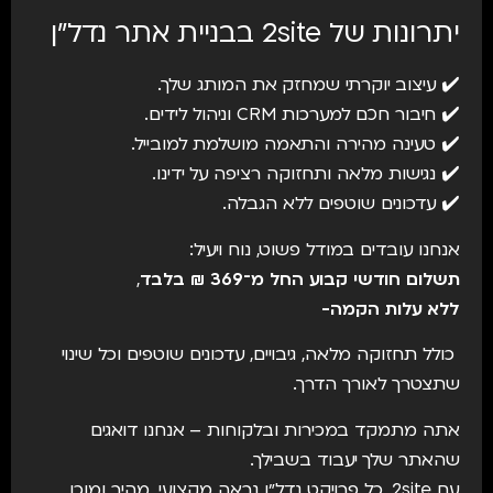
יתרונות של 2site בבניית אתר נדל״ן
✔️ עיצוב יוקרתי שמחזק את המותג שלך.
✔️ חיבור חכם למערכות CRM וניהול לידים.
✔️ טעינה מהירה והתאמה מושלמת למובייל.
✔️ נגישות מלאה ותחזוקה רציפה על ידינו.
✔️ עדכונים שוטפים ללא הגבלה.
אנחנו עובדים במודל פשוט, נוח ויעיל:
תשלום חודשי קבוע החל מ־369 ₪ בלבד
,
ללא עלות הקמה-
כולל תחזוקה מלאה, גיבויים, עדכונים שוטפים וכל שינוי
שתצטרך לאורך הדרך.
אתה מתמקד במכירות ובלקוחות – אנחנו דואגים
שהאתר שלך יעבוד בשבילך.
עם 2site, כל פרויקט נדל״ן נראה מקצועי, מהיר ומוכן