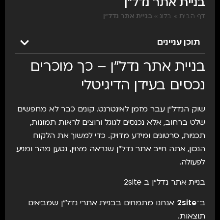
בניית אתר נדל״ן
דף הבית
»
בלוג
»
בניית אתר נדל״ן
תוכן עניינים
בניית אתר נדל״ן – כך מוכרים
נכסים בעידן הדיגיטלי
שוק הנדל״ן עבר מזמן לאינטרנט. קונים כבר לא מחפשים
שלט ברחוב, אלא נכנסים לגוגל ורוצים לראות תמונות,
תכניות, סרטונים ומידע מדויק. כדי למשוך את הלקוח
הנכון, אתה חייב אתר נדל״ן שנראה מצוין, נטען מהר ומניע
לפעולה.
בניית אתר נדל״ן ב 2site
ב־
2site
אנחנו מתמחים בבניית אתרי נדל״ן שמביאים
תוצאות.