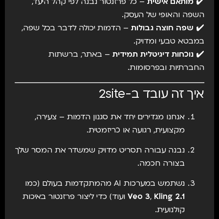
✔️
מותאם אישית
– כל פרזנטור נבנה לפי קהל היעד,
השפה והאופי של העסק.
✔️
שפה חוצה גבולות
– הדמות יכולה לדבר בכל שפה,
במבטא טבעי ומדויק.
✔️
נוכחות דיגיטלית תמידית
– באתר, ברשתות
החברתיות ובפרסומות.
איך זה עובד ב-2site
אנחנו מגדירים יחד את סגנון הדמות – צעירה,
מקצועית, רגועה או כריזמטית.
נבנה עבורה תסריט מדויק שמשדר את המסר שלך
בצורה חכמה.
נשתמש במערכות AI מהמתקדמות בעולם (כמו
Kling 2.1
,
Veo 3
ועוד) כדי ליצור פרזנטור באיכות
קולנועית.