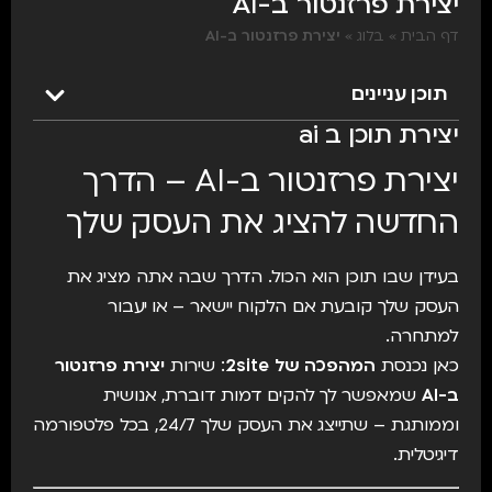
יצירת פרזנטור ב-AI
דף הבית
»
בלוג
»
יצירת פרזנטור ב-AI
תוכן עניינים
יצירת תוכן ב ai
יצירת פרזנטור ב-AI – הדרך
החדשה להציג את העסק שלך
בעידן שבו תוכן הוא הכול. הדרך שבה אתה מציג את
העסק שלך קובעת אם הלקוח יישאר – או יעבור
למתחרה.
כאן נכנסת
המהפכה של 2site
: שירות
יצירת פרזנטור
ב-AI
שמאפשר לך להקים דמות דוברת, אנושית
וממותגת – שתייצג את העסק שלך 24/7, בכל פלטפורמה
דיגיטלית.