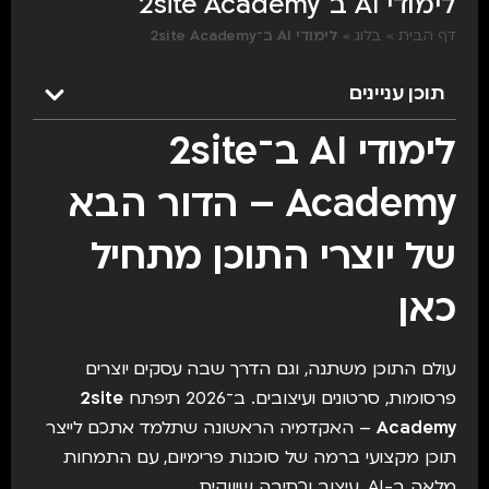
לימודי AI ב־2site Academy
דף הבית
»
בלוג
»
לימודי AI ב־2site Academy
תוכן עניינים
לימודי AI ב־2site
Academy – הדור הבא
של יוצרי התוכן מתחיל
כאן
עולם התוכן משתנה, וגם הדרך שבה עסקים יוצרים
פרסומות, סרטונים ועיצובים. ב־2026 תיפתח
2site
Academy
– האקדמיה הראשונה שתלמד אתכם לייצר
תוכן מקצועי ברמה של סוכנות פרימיום, עם התמחות
מלאה ב-AI, עיצוב וכתיבה שיווקית.