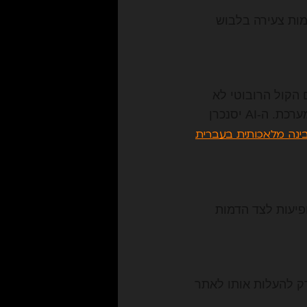
מות צעירה בלבוש
 הקול הרובוטי לא
מספק אתכם, ניתן להקליט את עצמכם (או קריין אנושי) ולהעלות את קובץ האודיו למערכת. ה-AI יסנכרן
בינה מלאכותית בעברית
ופיעות לצד הדמות
והסרטון מוכן להורדה ב-HD. עכשיו נותר רק להעלות אותו לאתר