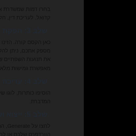
בחרו דמות שמשדרת את 
קז'ואל. לעריכת דין, חל
שלב 3: הפקת הסאונד
כאן הקסם קורה. הזינו
את תנועות השפתיים ש
מאפשרת גמישות מלאה ב
שלב 4: עריכה והוספת אלמנטים
הוסיפו כותרות, לוגו ש
המדברת.
שלב 5: ייצוא ושיתוף
הוורדפרס שלכם או לר