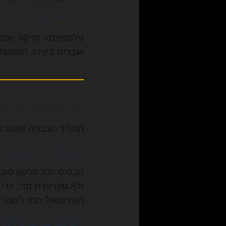
3. Synthesia
ועברית ביניהן. הממשק
מדריך מעשי: איך ליצור סרטון AI 
תהליך העבודה פשוט מ
שלב 1: כתיבת התסריט
הבסיס לכל סרטון טוב 
ולא ספרותית מדי, כד
הווירטואלי מתי לעצור 
שלב 2: בחירת הדמות (Avatar)