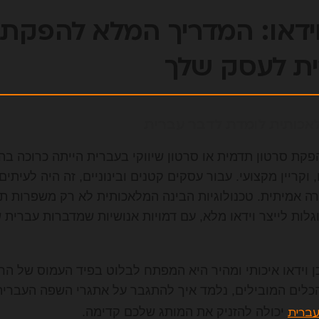
ית לעסק שלך
אכותית לומדת לדבר עברית
פקת סרטון תדמית או סרטון שיווקי בעברית הייתה כרוכה בה
, וקריין מקצועי. עבור עסקים קטנים ובינוניים, זה היה לעיתי
שורה אמיתית. טכנולוגיות הבינה המלאכותית לא רק משפרות תמ
לות לייצר וידאו מלא, עם דמויות אנושיות שמדברות עברית
וכן וידאו איכותי ומהיר היא המפתח לבלוט בפיד העמוס של ה
כלים המובילים, נלמד איך להתגבר על אתגרי השפה העברית
יכולה להזניק את המותג שלכם קדימה.
עברית