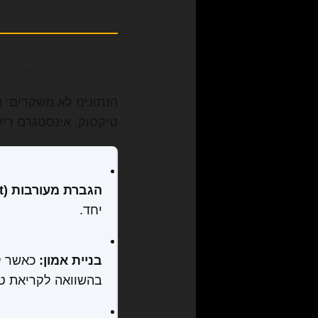
למה הוידאו הוא המ
הנתונים לא משקרים: ה
טיקטוק, אינסטגרם רילס
הגברת מעורבות (Engagement):
יחד.
בניית אמון:
כאשר לק
בהשוואה לקריאת ט