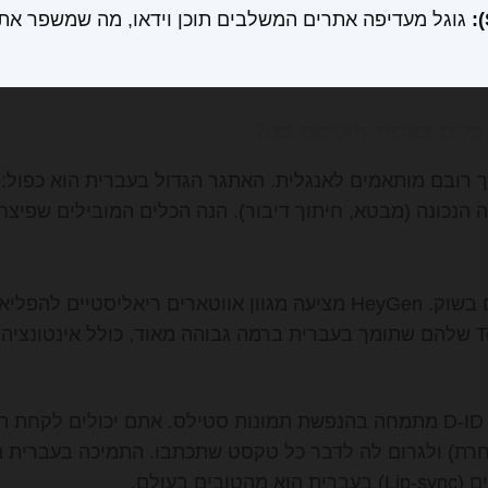
גוגל מעדיפה אתרים המשלבים תוכן וידאו, מה שמשפר את 
 כלים באמת תומכים בנו?
 מוצף בכלי AI, אך רובם מותאמים לאנגלית. האתגר הגדול בעברית הוא כפול
אחד השחקנים החזקים בשוק. HeyGen מציעה מגוון אווטארים ריאליסטיי
גאווה ישראלית. חברת D-ID מתמחה בהנפשת תמונות סטילס. אתם יכולים ל
רת) ולגרום לה לדבר כל טקסט שתכתבו. התמיכה בעברית הי
ם בעולם.