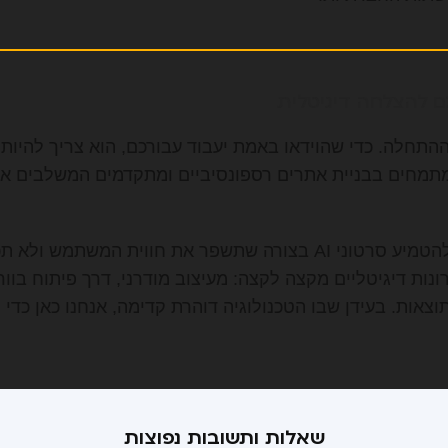
ההתחלה. כדי שהוידאו באמת יעבוד עבורכם, הוא צריך להיו
 מתמחים בבניית אתרים רספונסיביים ומתקדמים המשלבים את
הצוות שלנו יודע כיצד להטמיע סרטוני AI בצורה שתשפר את חווית המש
נות דיגיטליים מקצה לקצה: מעיצוב מודרני, דרך פיתוח בוור
תוצאות. בעידן שבו הטכנולוגיה דוהרת קדימה, אנחנו כאן כד
שאלות ותשובות נפוצות