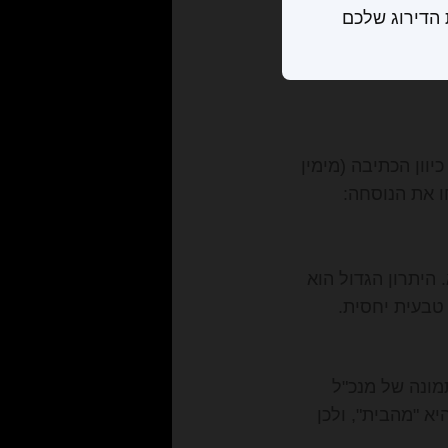
הדירוג שלכם
: כיוון הכתיבה (מימין
ם להפליא. היתרון הגדול הוא
קחת תמונה של מנכ"ל
א "מהבית", ולכן