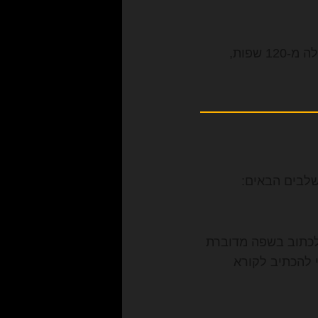
פלטפורמה ותיקה ואמינה המתאימה מאוד לארגונים גדולים. Synthesia מציעה למעלה מ-120 שפות,
שלבים הבאים:
 לכתוב בשפה מדוברת
 להכתיב לקורא