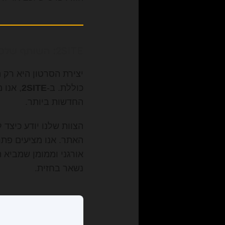
2SITE: השותף שלכם להצלחה דיגיטלית
יצירת הסרטון היא רק 
כוללת. ב-
2SITE
, אנו
החדשות ביותר.
האתר. אנו מציעים פתרו
אורגני וממומן שמביא 
נשאר בחזית.