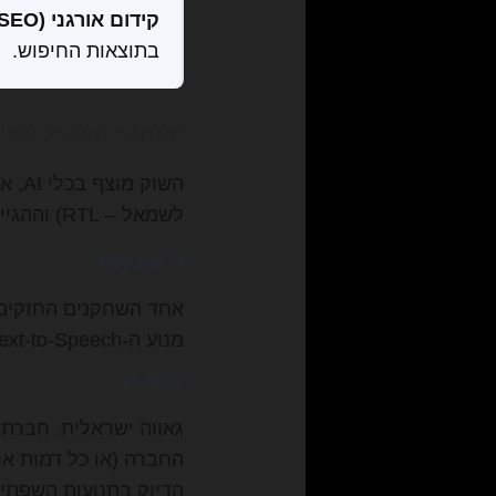
קידום אורגני (SEO):
בתוצאות החיפוש.
האתגר העברי: אילו
השוק
לשמאל – RTL) וההגייה הנכונה (מבטא, חיתוך דיבור). הנה הכלים המובילים שפיצחו את הנוסחה:
1. HeyGen
מנוע ה-Text-to-Speech שלהם שתומך בעברית ברמה גבוהה מאוד, כולל אינטונציה טבעית יחסית.
2. D-ID
החברה (או כל דמות אח
הדיוק בתנועות השפתיים (Lip-sync) בעברית הוא מהטובי