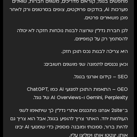
מחפשים בגוגל, קוראים מדריכים, משווים חברות, שואלים
מערכות AI, בודקים פרויקטים, צופים בסרטונים ורק לאחר
מכן משאירים פרטים.
לכן חברת נדל״ן שרוצה לבנות נוכחות חזקה לא יכולה
להסתמך רק על קמפיינים.
היא צריכה לבנות נכס תוכן חזק.
וכאן נכנסים לתמונה שני מושגים חשובים:
SEO – קידום אורגני בגוגל.
GEO – התאמת התוכן למנועי AI כמו ChatGPT,
Gemini, Perplexity ו-AI Overviews של גוגל.
ב־2site אנחנו מתכננים אתרי נדל״ן כך שיתאימו לשני
העולמות יחד. האתר צריך להופיע בגוגל, אבל הוא צריך גם
להיות ברור, סמכותי ומובנה מספיק כדי שמנועי AI יבינו
אותו, יצטטו אותו וימליצו עליו.