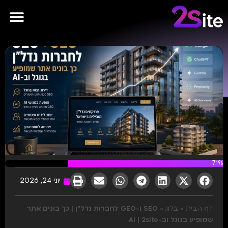
פרסומות AI
71%
יוני 24, 2026
דף הבית
»
בלוג
»
SEO ו-GEO לחברות נדל״ן | כך בונים אתר
שמופיע בגוגל וב-AI | 2site