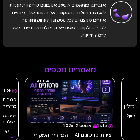
אינטרנט מותאמים אישית. אנו בונים שותפויות חזקות
להעצמת הנוכחות המקוונת של המותג שלך. מבניית
אתרים מקצועיים לכל עסק ועד לשיווק וחשיפה
לקהלים ולקוחות פוטנציאלים אצלנו תיקחו את העסק
לרמה חדשה.
מאמרים נוספים
2site
יולי 23, 2026
כמה זמן לוקח ליצור פרסומת AI?
מדריך מלא | 2site
מל
כמה זמן לוקח ליצור פרסומת AI? כל השלבים
משלב הרעיון...
בא
קרא עוד >>
AI – המדריך המקיף