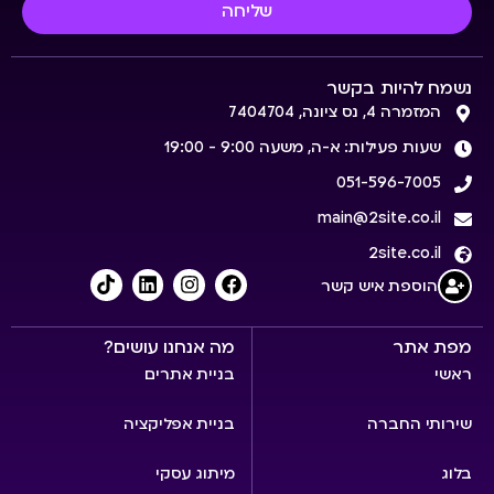
שליחה
נשמח להיות בקשר
המזמרה 4, נס ציונה, 7404704
שעות פעילות: א-ה, משעה 9:00 - 19:00
051-596-7005
main@2site.co.il
2site.co.il
הוספת איש קשר
מפת אתר
מה אנחנו עושים?
ראשי
בניית אתרים
שירותי החברה
בניית אפליקציה
בלוג
מיתוג עסקי