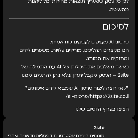
לכן כל עסק שמעריך תוצאות מהירות יכול ליהנות
מהשיטה.
לסיכום
סרטוני AI מעניקים לעסקים כוח אמיתי:
הם מקצרים תהליכים, מורידים עלויות, משפרים לידים
ומחזקים את המותג.
כאשר משלבים את היכולות של AI עם התמיכה של
2site – העסק מקבל יתרון שלא ניתן להתעלם ממנו.
📍אז רוצה ליצור סרטון AI שמביא לידים איכותיים?
https://2site.co.il/פרסום-ai/
הציצו בערוץ היוטיוב שלנו
2site
מומחים ביצירת אסטרטגיות דיגיטליות חדשניות ואתרי