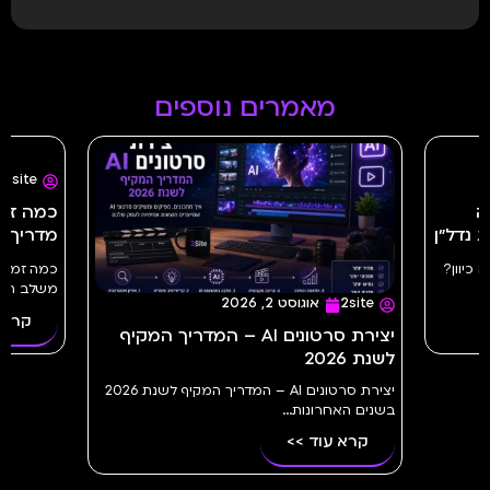
מאמרים נוספים
2site
יולי 23, 2026
כמה זמן לוקח ליצור פרסומת AI?
מדריך מלא | 2site
מלא
כמה זמן לוקח ליצור פרסומת AI? כל השלבים
משלב הרעיון...
באמ
קרא עוד >>
 – המדריך המקיף
יצירת סרטונים AI – המדריך המקיף לשנת 2026