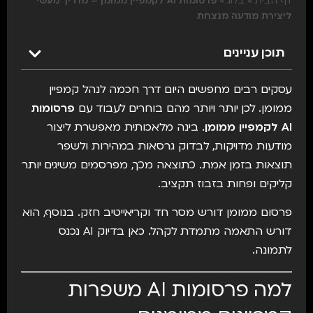
דף הבית
»
בלוג
»
פרסומות AI לקמפיין ממומן – מדריך מעשי
ליצירת מודעה מנצחת
תוכן עניינים
עסקים רבים מחפשים היום דרך חכמה לנהל קמפיין
ממומן. לכן יותר ויותר מהם בוחרים לעבוד עם
פרסומות
AI לקמפיין ממומן
. בינה מלאכותית מאפשרת ליצור
מודעות מדויקות, לבדוק גרסאות במהירות ולשפר
תוצאות בזמן אמת. כתוצאה מכך, מפרסמים משיגים יותר
קליקים ופחות בזבוז תקציב.
פרסום ממומן דורש מסר חד וקריאייטיב חזק. בנוסף, הוא
דורש התאמה מתמדת לקהל. כאן בדיוק AI נכנס
לתמונה.
למה פרסומות AI משפרות