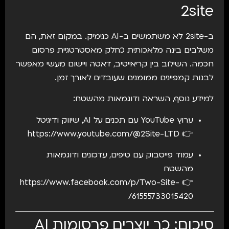
2site
ב-2site לא משתמשים ב-AI כגימיק. במקום זאת, הם
משלבים בינה מלאכותית כחלק מאסטרטגיית פרסום
חכמה. השילוב בין קריאייטיב, דאטה ויישום מעשי מאפשר
לבנות קמפיינים ממומנים שעובדים לאורך זמן.
למידע נוסף, השראה ודוגמאות מהשטח:
ערוץ YouTube עם תכנים על AI, שיווק ודיגיטל
https://www.youtube.com/@2Site-LTD
👉
עמוד פייסבוק עם טיפים, עדכונים ודוגמאות
מהשטח
https://www.facebook.com/p/Two-Site-
👉
61555733015420/
סיכום: כך יוצרים פרסומות AI