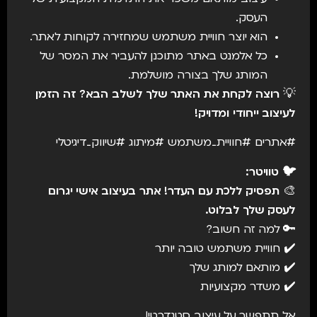
העסק.
הוא יוצר חוויית משתמש שמחזירה לקוחות לאתר.
כל אלמנט באתר מתוכנן להעביר את המסר של
המותג שלך בצורה מושלמת.
💡
רוצה לקחת את האתר שלך לשלב הבא? זה הזמן
לעיצוב ייחודי ומדויק!
#אתרים #חוויית_משתמש #מיתוג #שיווק_דיגיטלי
🐦 טוויטר:
🎨
תפסיק ללכת עם העדר! אתר בעיצוב אישי יגרום
לעסק שלך לבלוט.
🔑 למה זה חשוב?
✔️ חוויית משתמש טובה יותר
✔️ מותאם למותג שלך
✔️ משדר מקצועיות
אל תתפשר על עיצוב סטנדרטי!