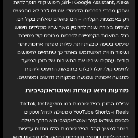
Google Assistant, Alexa ו-Siri, חיפוש קולי הופך להיות
שחקן מרכזי בפרסום הדיגיטלי. אנשים כבר לא מחפשים
רק באמצעות הקלדה – הם שואלים שאלות בקול רם,
לעיתים בצורה שונה לחלוטין מאיך שהיו מקלידים חיפוש
רגיל. התאמת הקמפיינים לפרסום מבוסס קול מחייבת
שימוש בשפה טבעית יותר, מילות מפתח ארוכות יותר
ושיפור חוויית המשתמש באתר כך שתתאים לחיפושים
קוליים. עסקים שיבינו את החשיבות של תוכן המיועד
לחיפוש קולי, יוכלו לבלוט בתוצאות החיפוש וליהנות
מתנועה איכותית שמגיעה ממקורות חדשים ומפתיעים.
מודעות וידאו קצרות ואינטראקטיביות
צריכת התוכן בפלטפורמות כמו TikTok, Instagram
Reels ו-YouTube Shorts ממשיכה לגדול, ועסקים
מבינים שווידאו קצר ואינטראקטיבי הוא הדרך היעילה
ביותר למשוך קהל. הפלטפורמות הללו נותנות עדיפות
ברורה לתוכן שמייצר מעורבות גבוהה, ולכן מודעות וידאו