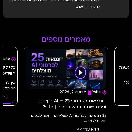
לרמה חדשה.
מאמרים נוספים
2site
אוגוסט 9, 2026
e
כלי ליצירת סרטוני AI – השוואת כלי
הווידאו המובילים ב־2026 | 2site
לשנת 
איך לבחור כלי ליצירת סרטוני AI? השוואת כלי AI
המובילים...
בשני
קרא עוד >>
ק
סרטוני AI – 25 רעיונות
 מצליחים – ומה עסקים