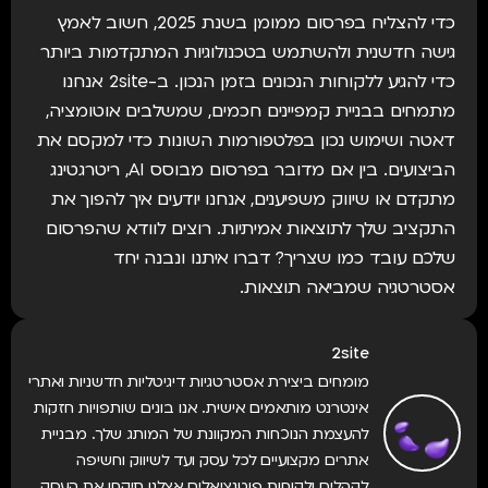
כדי להצליח בפרסום ממומן בשנת 2025, חשוב לאמץ
גישה חדשנית ולהשתמש בטכנולוגיות המתקדמות ביותר
כדי להגיע ללקוחות הנכונים בזמן הנכון. ב-2site אנחנו
מתמחים בבניית קמפיינים חכמים, שמשלבים אוטומציה,
דאטה ושימוש נכון בפלטפורמות השונות כדי למקסם את
הביצועים. בין אם מדובר בפרסום מבוסס AI, ריטרגטינג
מתקדם או שיווק משפיענים, אנחנו יודעים איך להפוך את
התקציב שלך לתוצאות אמיתיות. רוצים לוודא שהפרסום
שלכם עובד כמו שצריך? דברו איתנו ונבנה יחד
אסטרטגיה שמביאה תוצאות.
2site
מומחים ביצירת אסטרטגיות דיגיטליות חדשניות ואתרי
אינטרנט מותאמים אישית. אנו בונים שותפויות חזקות
להעצמת הנוכחות המקוונת של המותג שלך. מבניית
אתרים מקצועיים לכל עסק ועד לשיווק וחשיפה
לקהלים ולקוחות פוטנציאלים אצלנו תיקחו את העסק