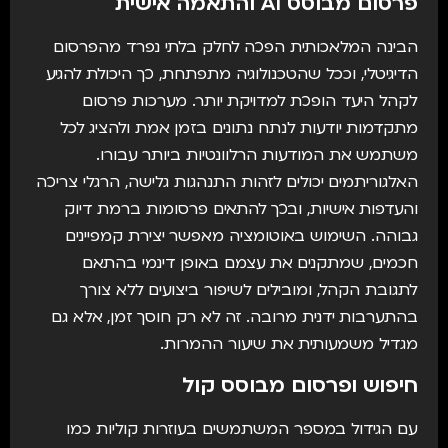
פרסום מבוסס AI והתאמה אישית
הבינה המלאכותית הפכה לחלק בלתי נפרד מהפרסום
הדיגיטלי, וככל שהטכנולוגיה מתפתחת, כך היכולת להגיע
לקהל היעד הופכת למדויקת יותר. מערכות פרסום
מתקדמות יודעות לנתח נתונים בזמן אמת ולהציג לכל
משתמש את המודעות הרלוונטיות ביותר עבורו.
האלגוריתמים יכולים לזהות התנהגות גלישה, הרגלי צריכה
והעדפות אישיות, ובכך להתאים פרסומות ברמת דיוק
גבוהה. השימוש באוטומציה מאפשר יצירת קמפיינים
חכמים, שמתקנים את עצמם באופן דינמי בהתאם
לתגובת הקהל, ומובילים לשיפור ביצועים ללא צורך
בהתערבות ידנית מרובה. זה לא רק חוסך זמן, אלא גם
מגדיל משמעותית את שיעור ההמרות.
חיפוש ופרסום מבוסס קול
עם הגידול במספר המשתמשים בעוזרות קוליות כמו