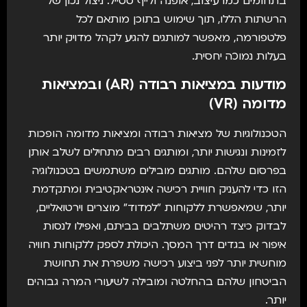
בתחומים כמו עיצוב, אופנה ולייף סטייל. ניצול נכון של
הרשתות הללו, תוך שימוש בתוכן מותאם לכל
פלטפורמה, מאפשר למותגים להגיע לקהל מדויק יותר
בעלות נמוכה יחסית.
מודעות במציאות רבודה (AR) ובמציאות
מדומה (VR)
הטכנולוגיות של מציאות רבודה ומציאות מדומה הופכות
לזמינות ונגישות יותר, ומותגים רבים מתחילים לשלב אותן
בפרסום שלהם. מותגים מובילים משתמשים בטכנולוגיה
הזו כדי להעניק חוויית רכישה אינטראקטיבית ומתקדמת
יותר, שמאפשרת ללקוחות "למדוד" מוצרים וירטואליים,
לבדוק כיצד רהיטים משתלבים בביתם, ואפילו לנסות
איפור או בגדים דרך המסך. היכולת לספק ללקוחות חוויה
מוחשית יותר לפני ביצוע רכישה משפרת את תחושת
הביטחון שלהם בהחלטה ומובילה לשיעורי המרה גבוהים
יותר.