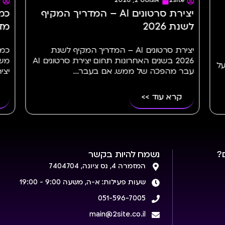
2site
יולי 23, 2026
יצירת סרטונים AI – המדריך המקיף
מדריך מלא | 2site
רת סרטונים AI – המדריך המקיף לשנת
2026 בשנים האחרונות תחום יצירת סרטונים AI
משלב הרעיון ועד הקמפיין ביטו
ש. אם בעבר...
יצירת פרסומת AI הפקת פרסומת...
קרא עוד >>
?
נשמח להיות בקשר
המזמרה 4, נס ציונה, 7404704
שעות פעילות: א-ה, משעה 9:00 - 19:00
051-596-7005
main@2site.co.il