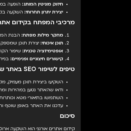
חיזוק מוניטין המותג:
הופעה במקו
יצירת יתרון תחרותי:
השקעה בקידו
מרכיבי המפתח בקידום אתר
מחקר מילות מפתח:
הבנת המונ
תוכן איכותי:
יצירת תוכן שמספק ע
אופטימיזציה טכנית:
שיפור הקוד
קישורים חיצוניים ופנימיים:
בניית
טיפים לשיפור SEO באתר שלך
השקיעו ביצירת תוכן מעמיק, מקורי
ודאו שהאתר נטען במהירות ומתא
השתמשו בתיאורי מטא וכותרות מ
עדכנו את האתר באופן שוטף והו
סיכום