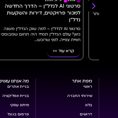
יולי 8, 2026
2site
אוגוסט 2, 2026
סרטוני AI לנדל״ן – הדרך החדשה
 פרויקטים, דירות והשקעות
לשנת 2026
יצי
סרטוני AI לנדל״ן – למה שוק הנדל״ן משנה
 עולם הנדל״ן תמיד היה תחום שמבוסס על
עבר מהפכה של ממ
צפייה. לפני שרוכש...
 עוד >>
קרא עוד >>
מפת אתר
מה אנחנו עושים
ראשי
בניית אתרים
שירותי החברה
בניית אפליקציה
בלוג
מיתוג עסקי
דרושים
פרסום בגוגל