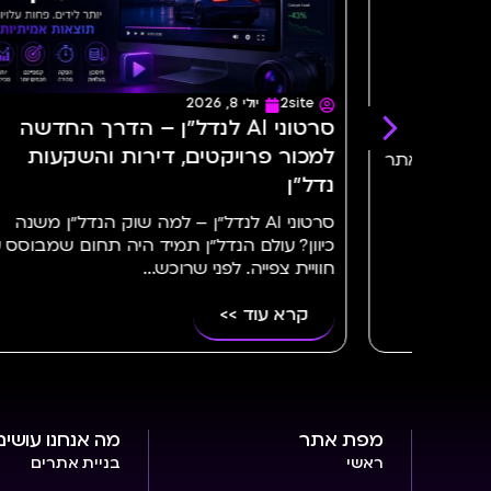
2site
אוגוסט 2, 2026
 לנדל״ן – הדרך החדשה
יצירת סרטונים I
 דירות והשקעות
לשנת 2026
יצירת סרטונים AI – המדר
ל״ן – למה שוק הנדל״ן משנה
תמיד היה תחום שמבוסס על
עבר מהפכה של ממש. אם בעבר.
כש...
קרא עוד >>
מפת אתר
מה אנחנו עושים
ראשי
בניית אתרים