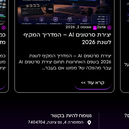
2site
יולי 23, 2026
A – המדריך המקיף
כמה זמן לוקח ליצור פרסומת AI?
מדריך מלא | 2site
יך המקיף לשנת
כמה זמן לוקח ליצור פרסומת AI? כל הש
2026 בשנים האחרונות תחום יצירת סרטונים AI
משלב הרעיון ועד הקמפיין ביטויי משנה תהלי
..
יצירת פרסומת AI הפקת פרסומת...
קרא עוד >>
?
נשמח להיות בקשר
המזמרה 4, נס ציונה, 7404704