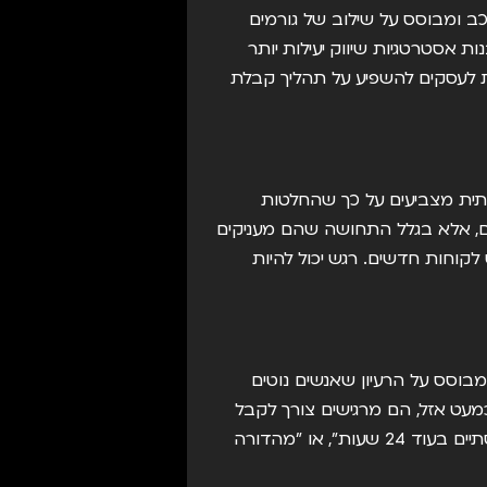
ב ומבוסס על שילוב של גורמים
ות אסטרטגיות שיווק יעילות יותר
ת לעסקים להשפיע על תהליך קבלת
תית מצביעים על כך שהחלטות
להם, אלא בגלל התחושה שהם מעניקים
לקוחות חדשים. רגש יכול להיות
 הטכניקות הנפוצות ביותר בשיווק מבוסס רגש היא יצירת תחושת דחיפות ונדירות. עקרון ה-FOMO מבוסס על הרעיון שאנשים נוטים
מעט אזל, הם מרגישים צורך לקבל
החלטה מהירה מחשש להפסיד עסקה טובה. שימוש בטכניקות כגון "נותרו מקומות אחרונים", "מבצע מסתיים בעוד 24 שעות", או "מהדורה