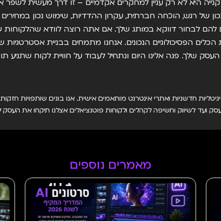
נייה היא לא רק עניין למחקרים אקדמיים – זו דרך מעשית לשפר
ון של רגש, הוכחה חברתית, עקרון ההדדיות, שימוש נכון במחירים ו
 להם לבחור דווקא במותג שלך. אם אתה רוצה לוודא שהלקוחות ש
ת הכלים הפסיכולוגיים הנכונים. אנחנו מתמחים בבניית אסטרטגיות שי
סק שלך. פנה אלינו היום ונתחיל לעבוד על חוויית לקוח שתניע תו
יטליות חדשניות ואתרי אינטרנט מותאמים אישית. אנו בונים שותפויות חזקו
סק ועד לשיווק וחשיפה לקהלים ולקוחות פוטנציאלים אצלנו תיקחו את העסק
מאמרים נוספים