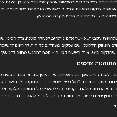
ה לגרום למחיר הסופי להיראות אטרקטיבי יותר. כמו כן, הצגת אפש
מאפשרת ללקוח להשוות ולבחור באופציה הנתפסת כמשתלמת ביו
מסוימות או להגדיל את היקף הקנייה הממוצע.
חושת עקביות. כאשר אדם מתחייב לפעולה קטנה, גדל הסיכוי שהו
בעולם השיווק הדיגיטלי, שם עסקים מעודדים לקוחות להירשם לרשי
שהלקוח ביצע צעד ראשוני קטן, הוא נוטה להרגיש מחויב להמשיך
התנהגות צרכנים
החלטות קנייה, שכן הם משפיעים על האופן שבו צרכנים תופסים מ
דום משדר דחיפות, כחול מייצג אמינות, ירוק מתקשר לבריאות וסב
את צבעי המיתוג שלהם בקפידה כדי להשפיע על תחושות הלקוח ולח
ומזמין יכולים לשפר את חוויית הקנייה ולהוביל להמרות גבוהות יותר.
?